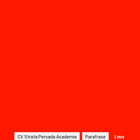
Pentingnya Mengkonversi Karya Tulis
Ilmiah (KTI) Menjadi Buku
Recent Comments
URL Shortener
on
Mengapa Skripsi, Tesis
dan Disertasi Harus dibukukan?
CV. Strata Persada Academia
Parafrase
Lima