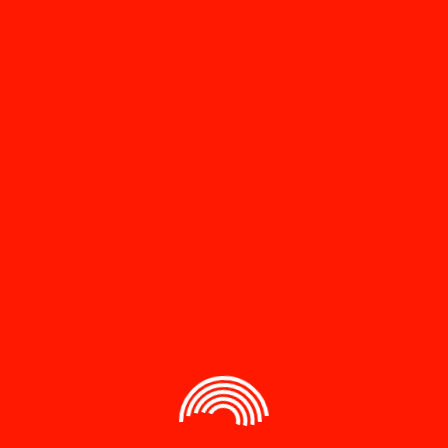
stem pemilihan umum yang efektif dan adil menjadi sangat
ar-benar mencerminkan keinginan rakyat. Buku ini, “Sistem
emilihan yang memungkinkan pemilih untuk memiliki lebih dari
entang bagaimana sistem ini dapat meningkatkan kualitas
tuk memberikan pemahaman mendalam mengenai mekanisme dan
pemilihan umum. Melalui analisis yang komprehensif, buku ini
dapat meningkatkan representasi demokratis, mengurangi
 pemilu.