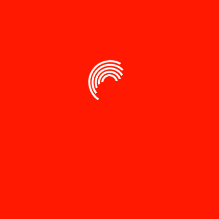
Sale!
Sale!
endidikan
Pendidikan
rganegaraan
Kewarganegaraan
Untuk Perguruan
00.00
Rp
70,000.00
Tinggi
Rp
100.00
Rp
86.50
Add to cart