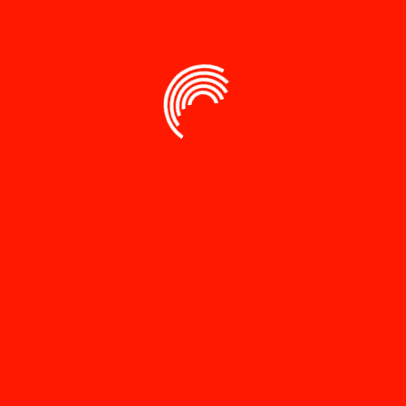
tingnya pengawasan hakim sebagai mekanisme yang mengatur
hingga dapat mencegah penyalahgunaan wewenang yang
a akan diajak melihat perspektif yang luas dan mendalam
Balances,” yang secara efektif menghubungkan kehakiman
mencegah konsentrasi kekuatan dalam satu pihak.
 NEGARA HUKUM : Urgensi Pengawasan dan Check and
fields are marked
*