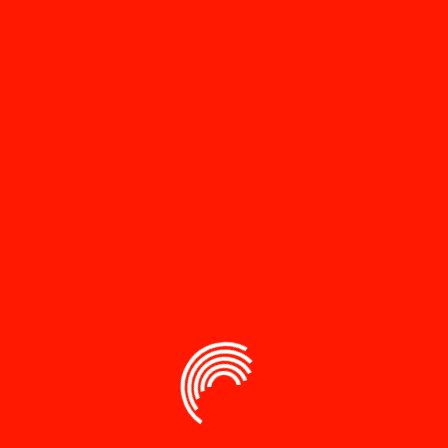
 perlindungan terhadap anak yang merupakan kewajiban moral
t. Dalam era yang semakin kompleks ini, tantangan dalam
loitasi, kekerasan, dan ketidakadilan semakin mendesak kita
an yang komprehensif untuk memahami dan mengaplikasikan
rkaitan dengan perlindungan anak. Melalui penelusuran yang
ahi konsep, prinsip, dan instrumen hukum yang bertujuan
 Anak”
fields are marked
*